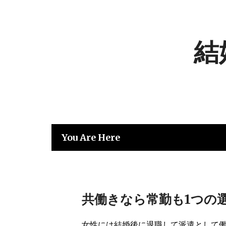
Skip
to
content
結
You Are Here
共働きなら常勤も1つの
女性には結婚後に退職して派遣として